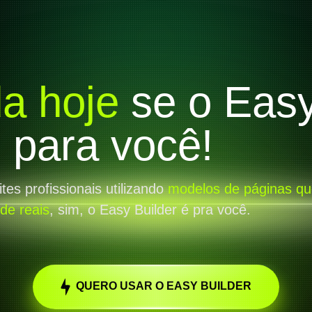
da hoje
se o Eas
é para você!
sites profissionais utilizando
modelos de páginas qu
de reais
, sim, o Easy Builder é pra você.
QUERO USAR O EASY BUILDER