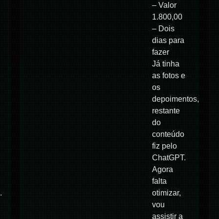
– Valor
1.800,00
– Dois
dias para
fazer
Já tinha
as fotos e
os
depoimentos,
restante
do
conteúdo
fiz pelo
ChatGPT.
Agora
falta
.
otimizar,
vou
assistir a