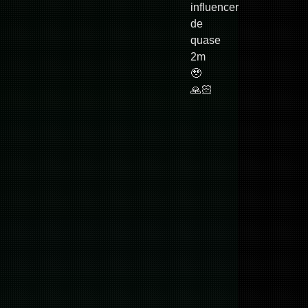
influencer
de
quase
2m
🥹
🙏🏻