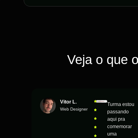
Veja o que 
Vitor L.
Turma estou
Web Designer
passando
aqui pra
comemorar
uma