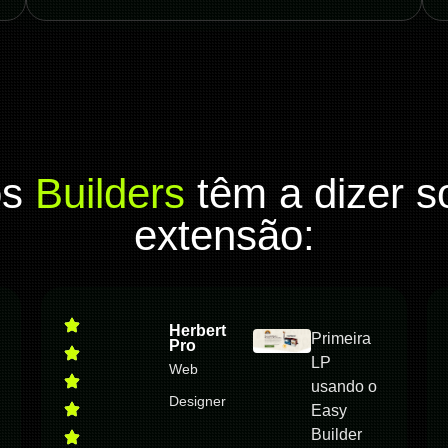
os
Builders
têm a dizer s
extensão:
Herbert
Primeira
Pro
LP
Web
usando o
Designer
Easy
Builder