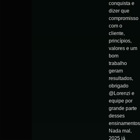
conquista e
dizer que
compromisso
com o
cliente,
princípios,
valores e um
bom
trabalho
geram
resultados,
obrigado
@Lorenzi e
equipe por
grande parte
desses
ensinamentos
Nada mal,
2025 já