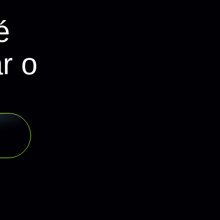
PASSO 01:
Sujeito Principal
é
Coloque aqui as imagens d
r o
ser mais que um) e o rest
PASSO 02:
Contexto do Proje
Coloque aqui Nicho / Profi
Ambiente, Elementos Flutu
contextos que vão trazer d