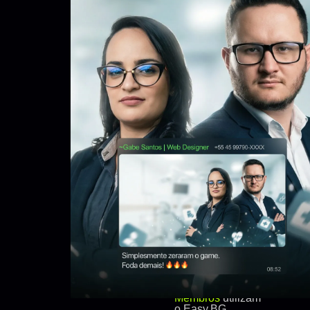
+ de 3000
Membros
utilizam
o Easy.BG